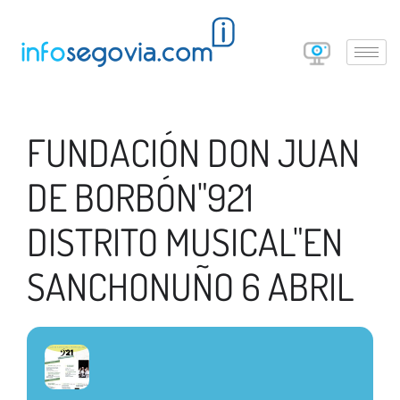
FUNDACIÓN DON JUAN
DE BORBÓN"921
DISTRITO MUSICAL"EN
SANCHONUÑO 6 ABRIL