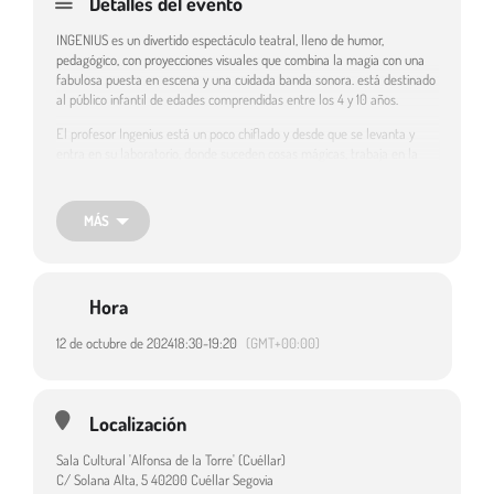
Detalles del evento
INGENIUS es un divertido espectáculo teatral, lleno de humor,
pedagógico, con proyecciones visuales que combina la magia con una
fabulosa puesta en escena y una cuidada banda sonora. está destinado
al público infantil de edades comprendidas entre los 4 y 10 años.
El profesor Ingenius está un poco chiflado y desde que se levanta y
entra en su laboratorio, donde suceden cosas mágicas, trabaja en la
creación de su nuevo y gran invento, su máquina de caramelos sin
azúcar, pero las cosas no le salen como quiere y necesitara ayuda.
MÁS
Género: Teatro. Estilo: Cómico. Duración: 50 min.
Espectáculo incluido en la programación de Circuitos Escénicos de
Castilla y León.
Hora
12 de octubre de 2024
18:30
-
19:20
(GMT+00:00)
Destinatarios:
Público familiar
Localización
Sala Cultural 'Alfonsa de la Torre' (Cuéllar)
C/ Solana Alta, 5 40200 Cuéllar Segovia