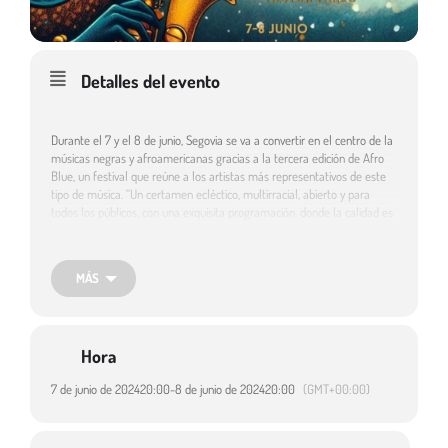
Detalles del evento
Durante el 7 y el 8 de junio, Segovia se va a convertir en el centro de la
músicas negras y afroamericanas gracias a la tercera edición de Afro
Blue, un festival que reúne a los artistas más representativos de este
tipo de música. “Un certamen ecléctico, multirracial, abierto y para
todos los públicos, con una exquisita programación, donde la calidad es
una prioridad, que nos da la oportunidad de disfrutar de grandes
bandas ya consolidadas y de jóvenes artistas emergentes”.
MÁS
Hora
7 de junio de 2024
20:00
-
8 de junio de 2024
20:00
(GMT+00:00)