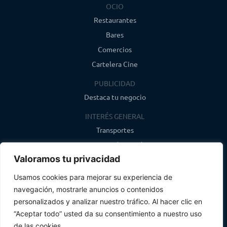
OCIO
Restaurantes
Bares
Comercios
Cartelera Cine
PUBLICIDAD
Destaca tu negocio
INTERÉS GENERAL
Transportes
Farmacias de guardia
Valoramos tu privacidad
Canal de WhatsApp
Último boletín
Usamos cookies para mejorar su experiencia de
navegación, mostrarle anuncios o contenidos
CONTACTO
personalizados y analizar nuestro tráfico. Al hacer clic en
info@infosegovia.com
“Aceptar todo” usted da su consentimiento a nuestro uso
de las cookies.