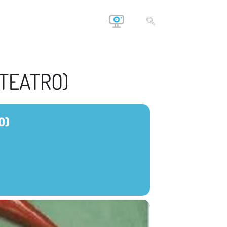
 TEATRO)
O)