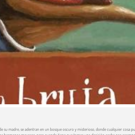
de su madre, se adentran en un bosque oscuro y misterioso, donde cualquier cosa p
los dos hermanos mayores, pero cuando tiene que tomar una decisión acaba por acomp