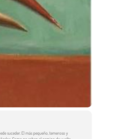
uede suceder. El más pequeño, temeroso y
añarlos. Como no saben el camino de vuelta,