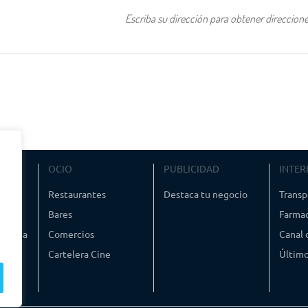
VIAJE
OCIO
PUBLICIDAD
INTER
ismo
Restaurantes
Destaca tu negocio
Transp
Bares
Farmac
timedia
Comercios
Canal
Cartelera Cine
Último