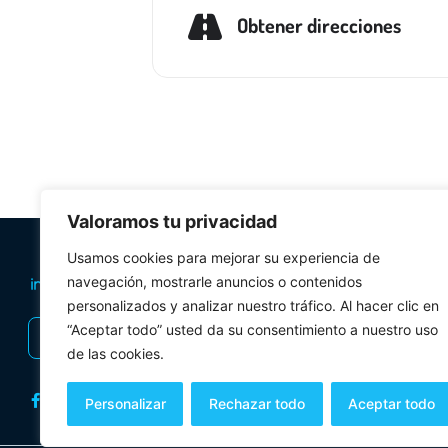
Obtener direcciones
Valoramos tu privacidad
PLANIFICA TU 
Usamos cookies para mejorar su experiencia de
navegación, mostrarle anuncios o contenidos
Oficinas de tur
personalizados y analizar nuestro tráfico. Al hacer clic en
Visitas Guiadas
“Aceptar todo” usted da su consentimiento a nuestro uso
INSCRIBIRSE AL BOLETÍN
Folletos y mul
de las cookies.
Personalizar
Rechazar todo
Aceptar todo