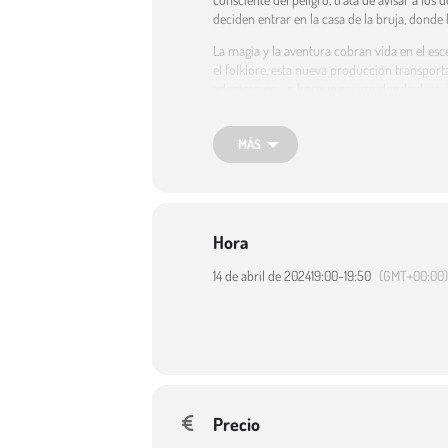
deciden entrar en la casa de la bruja, dond
La magia y la aventura cobran vida en el esc
el folklore, esta nueva producción transport
adentran en un bosque oscuro donde descubre
escenografía, efectos visuales y lumínicos 
Rechinadientes’, un emocionante y reflexivo
MÁS
donde se llevan a escenas temas universales c
combinación única de humor, aventura y mist
Género: Teatro. Estilo: Multidisciplinar. Du
Espectáculo incluido en la programación d
Hora
Web del evento
: https://www.katuaygalea.
14 de abril de 2024
19:00
-
19:50
(GMT+00:00)
Destinatarios:
Público infantil
Precio