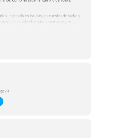
tes’. Inspirado en los clásicos cuentos de hadas y
s desafían las advertencias de su madre y se
edos para poder escapar. Una impresionante
mundo mágico y enigmático con ‘La Bruja
 partir del libro homónimo de la editorial OQO
culo que cautivará a niños y familias con su
egovia