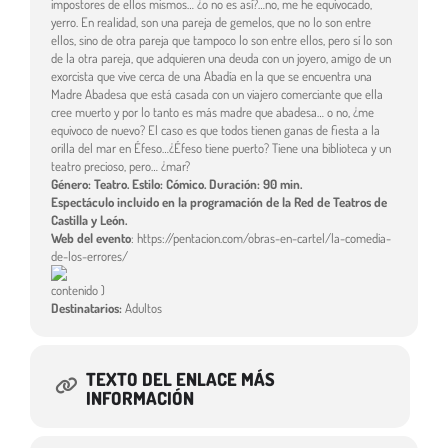
impostores de ellos mismos… ¿o no es así?…no, me he equivocado,
yerro. En realidad, son una pareja de gemelos, que no lo son entre
ellos, sino de otra pareja que tampoco lo son entre ellos, pero sí lo son
de la otra pareja, que adquieren una deuda con un joyero, amigo de un
exorcista que vive cerca de una Abadía en la que se encuentra una
Madre Abadesa que está casada con un viajero comerciante que ella
cree muerto y por lo tanto es más madre que abadesa… o no, ¿me
equivoco de nuevo? El caso es que todos tienen ganas de fiesta a la
orilla del mar en Éfeso…¿Éfeso tiene puerto? Tiene una biblioteca y un
teatro precioso, pero… ¿mar?
Género: Teatro. Estilo: Cómico. Duración: 90 min.
Espectáculo incluido en la programación de la Red de Teatros de
Castilla y León.
Web del evento
: https://pentacion.com/obras-en-cartel/la-comedia-
de-los-errores/
contenido )
Destinatarios:
Adultos
TEXTO DEL ENLACE MÁS
INFORMACIÓN