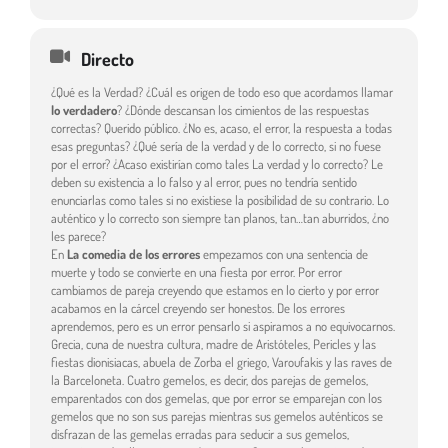
Directo
¿Qué es la Verdad? ¿Cuál es origen de todo eso que acordamos llamar
lo verdadero
? ¿Dónde descansan los cimientos de las respuestas
correctas? Querido público. ¿No es, acaso, el error, la respuesta a todas
esas preguntas? ¿Qué sería de la verdad y de lo correcto, si no fuese
por el error? ¿Acaso existirían como tales La verdad y lo correcto? Le
deben su existencia a lo falso y al error, pues no tendría sentido
enunciarlas como tales si no existiese la posibilidad de su contrario. Lo
auténtico y lo correcto son siempre tan planos, tan…tan aburridos, ¿no
les parece?
En
La comedia de los errores
empezamos con una sentencia de
muerte y todo se convierte en una fiesta por error. Por error
cambiamos de pareja creyendo que estamos en lo cierto y por error
acabamos en la cárcel creyendo ser honestos. De los errores
aprendemos, pero es un error pensarlo si aspiramos a no equivocarnos.
Grecia, cuna de nuestra cultura, madre de Aristóteles, Pericles y las
fiestas dionisiacas, abuela de Zorba el griego, Varoufakis y las raves de
la Barceloneta. Cuatro gemelos, es decir, dos parejas de gemelos,
emparentados con dos gemelas, que por error se emparejan con los
gemelos que no son sus parejas mientras sus gemelos auténticos se
disfrazan de las gemelas erradas para seducir a sus gemelos,