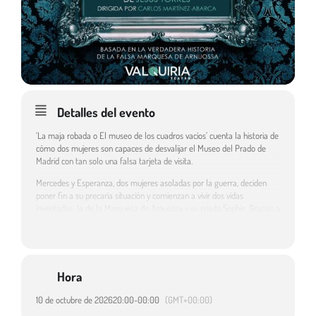
Detalles del evento
‘La maja robada o El museo de los cuadros vacíos’ cuenta la historia de
cómo dos mujeres son capaces de desvalijar el Museo del Prado de
Madrid con tan solo una falsa tarjeta de visita.
Mercedes y Esperanza, dos mujeres asoladas por la guerra, deciden
poner fin a su precaria situación y comienzan a vivir dos vidas
inventadas: la de la Marquesa de Arnuossa y su criada Sophie. Gracias a
este falso título nobiliario, las dos mujeres consiguen entrar en el
museo más importante de nuestro país y robar obras firmadas por
Goya o El Greco que luego venderán en el mercado negro internacional.
‘La maja robada o El museo de los cuadros vacíos’ está inspirada en la
Hora
historia de María Teresa Álvarez Herreros de Tejada, una mujer que
durante la posguerra se apropió de casi 400 bienes que no le
10 de octubre de 2026
20:00
-
00:00
(GMT+00:00)
pertenecían, simulando un título y una vida de mentira. Partiendo de