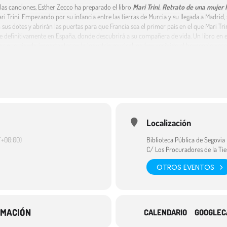
as canciones, Esther Zecco
ha preparado el libro
Mari Trini. Retrato de una mujer l
i Trini. Empezando por su infancia entre las tierras de Murcia y su llegada a Madrid,
n sus dotes y abrirán las puertas para que Francia sea el primer país en el que Mari 
 definitivamente en España, donde descubrirá a su compañera de vida. Un libro en el
os que, siendo importantes en la industria musical, no han recibido el homenaje nece
a Mari Trini. Entre sus páginas conoceremos que Mari Trini no era arisca, solo tímida 
de esta mujer.
el inicio de los homenajes y reconocimientos que esta mujer se merece por todo lo qu
n escucha las canciones por primera vez, ya que algunas de sus letras siguen estando
Localización
+00:00)
Biblioteca Pública de Segovia
C/ Los Procuradores de la Tie
OTROS EVENTOS
RMACIÓN
CALENDARIO
GOOGLEC