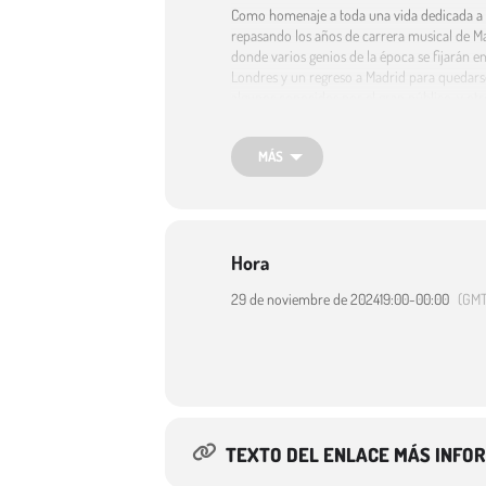
Como homenaje a toda una vida dedicada a l
repasando los años de carrera musical de Mar
donde varios genios de la época se fijarán e
Londres y un regreso a Madrid para quedarse
algunos conocidos por el gran público, y otr
vinculada a Los Brincos, Massiel y, cómo no, 
de alguna de las canciones más memorables 
MÁS
Esperemos que el libro de Esther Zecco sea 
cómo, a día de hoy, sigue asombrando a quie
Destinatarios:
Adultos
Hora
29 de noviembre de 2024
19:00
-
00:00
(GMT
TEXTO DEL ENLACE MÁS INFO