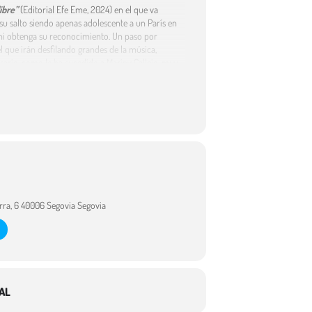
ibre”
(Editorial Efe Eme, 2024) en el que va
 su salto siendo apenas adolescente a un París en
Trini obtenga su reconocimiento. Un paso por
 que irán desfilando grandes de la música,
sario, como le ha sucedido a Mariny Callejo, muy
y la razón de esa media sonrisa, así como el origen
e ha supuesto en la época en la que vivió y
 de plena actualidad.
rra, 6 40006 Segovia Segovia
AL