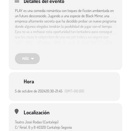
Detalles del evento
PLAY es una comedia romántica con toques de ficción ambientada en
un futuro desconocido. Jugando a una especie de Black Mirror, una
empresa altamente secreta que ha decidido probar un nuevo programa
donde algunos elegidos tendrán la posibilidad de jugar con el tiempo.
Eyra no va a rechazar esta oportunidad tan tentadora para conseguir
que las cosas le salgan bien de una vez por todas y así seguro que
podrá seducir a este nuevo amor de su vida de un vez por todas. Pero
solo se puede elegir una opción: pausar, pasar o rebobinar el tiempo y
todo, absolutamente todo, tiene sus consecuencias. ¿Y tú, qué elegirías?
MÁS
Género: Teatro. Estilo: Cómico. Duración: 75 min.
Espectáculo incluido en la programación de Circuitos Escénicos de
Castilla y León.
Hora
5 de octubre de 2024
20:30
-
21:45
(GMT+00:00)
Destinatarios:
Adultos
Localización
Teatro José Rodao (Cantalejo)
C/ Ferial, 6 y 8 40320 Cantalejo Segovia