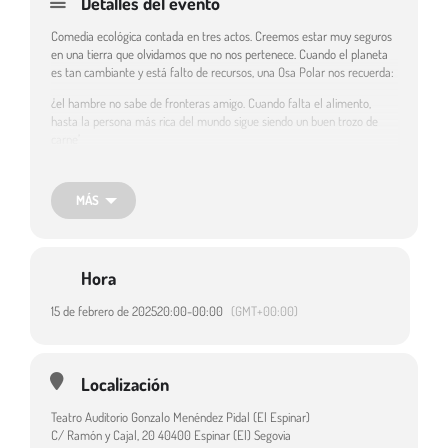
Detalles del evento
Comedia ecológica contada en tres actos. Creemos estar muy seguros
en una tierra que olvidamos que no nos pertenece. Cuando el planeta
es tan cambiante y está falto de recursos, una Osa Polar nos recuerda:
¿el hambre no sabe de fronteras amigo. Cuando falta el alimento,
hasta la persona más rica del mundo sigue siendo un buen trozo de
carne’
Género: Teatro. Estilo: Trágico-cómico. Duración: 90 min.
MÁS
Espectáculo incluido en la programación de la Red de Teatros de
Castilla y León.
Hora
Destinatarios:
Adultos
15 de febrero de 2025
20:00
-
00:00
(GMT+00:00)
Localización
Teatro Auditorio Gonzalo Menéndez Pidal (El Espinar)
C/ Ramón y Cajal, 20 40400 Espinar (El) Segovia