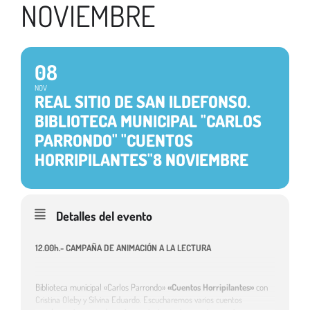
NOVIEMBRE
08
NOV
REAL SITIO DE SAN ILDEFONSO.
BIBLIOTECA MUNICIPAL "CARLOS
PARRONDO" "CUENTOS
HORRIPILANTES"8 NOVIEMBRE
Detalles del evento
12.00h.- CAMPAÑA DE ANIMACIÓN A LA LECTURA
Biblioteca municipal «Carlos Parrondo»
«Cuentos Horripilantes»
con
Cristina Oleby y Silvina Eduardo. Escucharemos varios cuentos