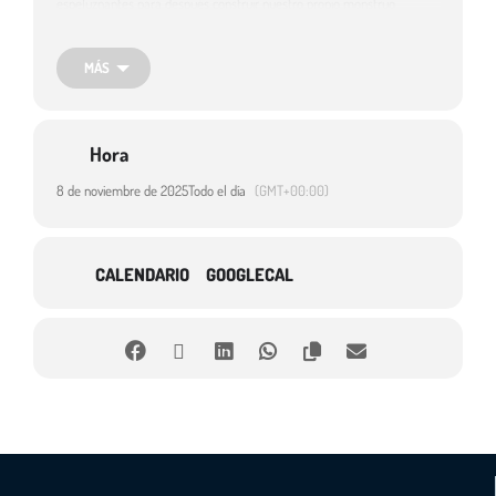
espeluznantes para después construir nuestro propio monstruo
horripilante.
MÁS
Abrimos lista de inscripción 20 niñ@s de 4 a 8 años sed puntuales,
nunca se sabe qué puede pasar…
Hora
8 de noviembre de 2025
Todo el día
(GMT+00:00)
CALENDARIO
GOOGLECAL