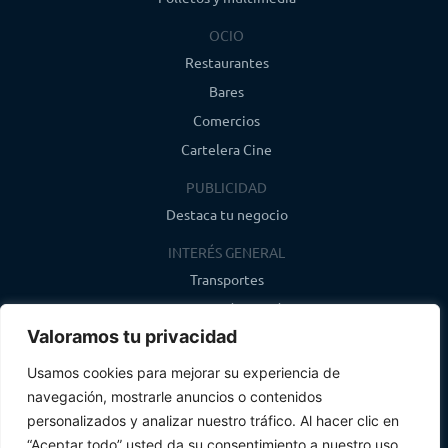
OCIO
Restaurantes
Bares
Comercios
Cartelera Cine
PUBLICIDAD
Destaca tu negocio
INTERÉS GENERAL
Transportes
Farmacias de guardia
Valoramos tu privacidad
Canal de WhatsApp
Último boletín
Usamos cookies para mejorar su experiencia de
navegación, mostrarle anuncios o contenidos
CONTACTO
personalizados y analizar nuestro tráfico. Al hacer clic en
info@infosegovia.com
“Aceptar todo” usted da su consentimiento a nuestro uso