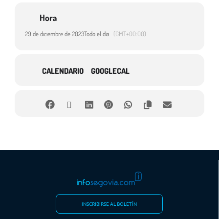
audiovisual y retrospectiva de nuestras celebraciones festivas»
en
el Mercado Municipal.
Hora
29 de diciembre de 2023
Todo el día
(GMT+00:00)
Organizado por la Asoc. Toros de fuego y Asoc Gigantes y Cabezudos el
Real Sitio.
CALENDARIO
GOOGLECAL
Beneficios destinados al evento Gigantes de Fuego.
INSCRIBIRSE AL BOLETÍN