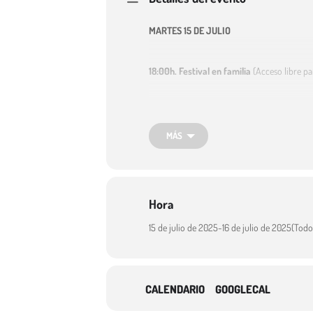
MARTES 15 DE JULIO
18:00h.
Festival en familia
(Acceso libre pa
18:00h. Cirkomotik
(Lugar: Puerta de
MÁS
20:00h. Héctor Sansegundo
(Lugar:
22:30h.
Circo Rojo
(Plaza de los Dolo
Hora
15 de julio de 2025
-
16 de julio de 2025
(Todo 
MIERCOLES 16 DE JULIO
18:00h.
Festival en familia
(Acceso libre pa
CALENDARIO
GOOGLECAL