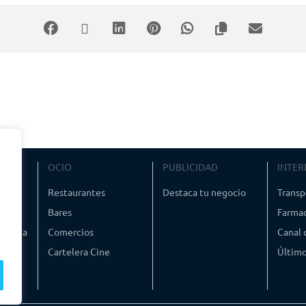
na)
za de la Cebada)
los Dolores)
VIAJE
OCIO
PUBLICIDAD
INTER
ismo
Restaurantes
Destaca tu negocio
Transp
Bares
Farmac
timedia
Comercios
Canal
Cartelera Cine
Último