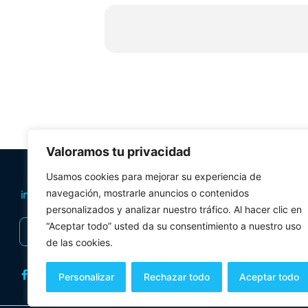
18:00h. Cirkomotik
(Lugar: Puerta de la Rei
20:00h. Miki Dos Perillas
(Lugar: Pla
22:30h.
A Ton Town West
(Plaza de 
Valoramos tu privacidad
PLANIFICA TU 
Usamos cookies para mejorar su experiencia de
navegación, mostrarle anuncios o contenidos
Oficinas de tur
personalizados y analizar nuestro tráfico. Al hacer clic en
Visitas Guiadas
“Aceptar todo” usted da su consentimiento a nuestro uso
INSCRIBIRSE AL BOLETÍN
Folletos y mul
de las cookies.
Personalizar
Rechazar todo
Aceptar todo