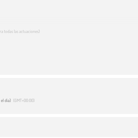
ra todas las actuaciones)
 la Reina)
 Plaza de la Cebada)
res)
el día)
(GMT+00:00)
ra todas las actuaciones)