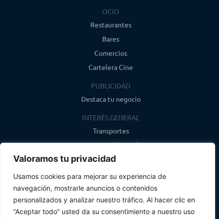
OCIO
Restaurantes
Bares
Comercios
Cartelera Cine
PUBLICIDAD
Destaca tu negocio
INTERÉS GENERAL
Transportes
Farmacias de guardia
Valoramos tu privacidad
Canal de WhatsApp
Último boletín
Usamos cookies para mejorar su experiencia de
navegación, mostrarle anuncios o contenidos
CONTACTO
personalizados y analizar nuestro tráfico. Al hacer clic en
info@infosegovia.com
“Aceptar todo” usted da su consentimiento a nuestro uso