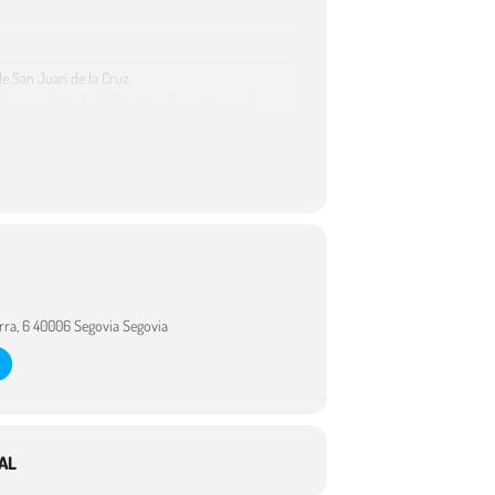
e San Juan de la Cruz.
iría que Juan de la Cruz me dio, como en el
rso
.
uel Hernández; Premio Nacional Rubén Darío o
 Premio Reina Sofía de Poesía Hispanoamericana.
 gay-lesbiana en el Círculo de Bellas Artes, y en la
te (1995), (2001), Fragmentos de un diario
rra, 6 40006 Segovia Segovia
AL