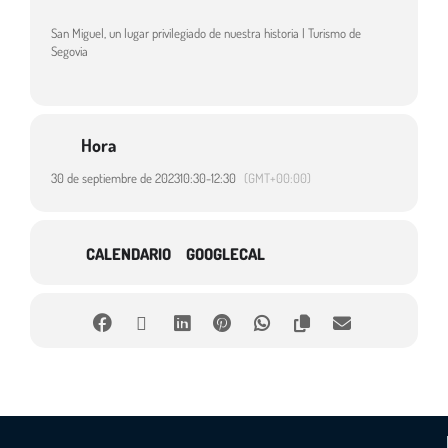
San Miguel, un lugar privilegiado de nuestra historia | Turismo de
Segovia
Hora
30 de septiembre de 2023
10:30
-
12:30
(GMT+00:00)
CALENDARIO
GOOGLECAL