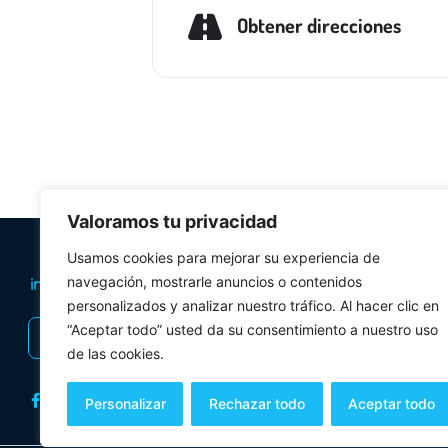
Obtener direcciones
Valoramos tu privacidad
PLANIFICA TU 
Usamos cookies para mejorar su experiencia de
navegación, mostrarle anuncios o contenidos
Oficinas de tur
personalizados y analizar nuestro tráfico. Al hacer clic en
Visitas Guiadas
“Aceptar todo” usted da su consentimiento a nuestro uso
INSCRIBIRSE AL BOLETÍN
Folletos y mul
de las cookies.
Personalizar
Rechazar todo
Aceptar todo