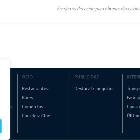
VIAJE
OCIO
PUBLICIDAD
INTER
ismo
Restaurantes
Destaca tu negocio
Transp
Bares
Farmac
timedia
Comercios
Canal
Cartelera Cine
Último