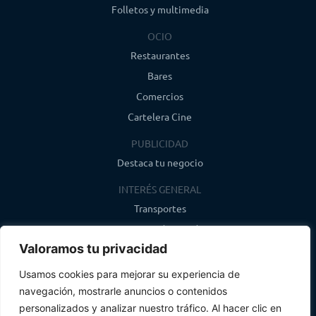
Folletos y multimedia
OCIO
Restaurantes
Bares
Comercios
Cartelera Cine
PUBLICIDAD
Destaca tu negocio
INTERÉS GENERAL
Transportes
Farmacias de guardia
Valoramos tu privacidad
Canal de WhatsApp
Último boletín
Usamos cookies para mejorar su experiencia de
navegación, mostrarle anuncios o contenidos
CONTACTO
personalizados y analizar nuestro tráfico. Al hacer clic en