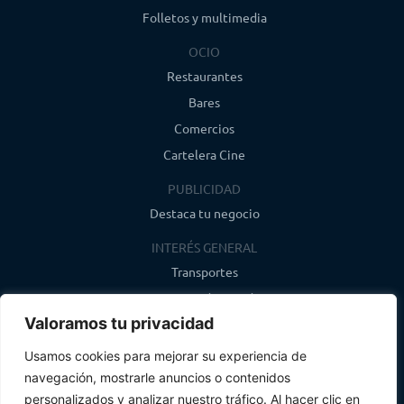
Folletos y multimedia
OCIO
Restaurantes
Bares
Comercios
Cartelera Cine
PUBLICIDAD
Destaca tu negocio
INTERÉS GENERAL
Transportes
Farmacias de guardia
Valoramos tu privacidad
Canal de WhatsApp
Último boletín
Usamos cookies para mejorar su experiencia de
navegación, mostrarle anuncios o contenidos
CONTACTO
personalizados y analizar nuestro tráfico. Al hacer clic en