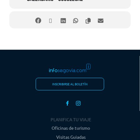
Ladrón lván Bravo
Dirección Rufino Bravo
Regidor Angel Pozo
Escenografía Tomás Lorente
Diseño de Iluminación Alberto Zamarro
Sonido Alfonso de Antonio
Vestuario Ana María San Inocente
INSCRIBIRSE AL BOLETÍN
PLANIFICA TU VIAJE
Oficinas de turismo
Visitas Guiadas