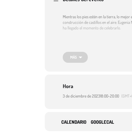
Mientras los pies estén en la tierra, lo mej
construcción de castillos en el aire. Eugenia 
ha llegado el momento de celebrarlo.
Inicio – Teatro Juan Bravo – dipsegovia.es
MÁS
Hora
3 de diciembre de 2023
18:00
-
20:00
(GMT+
CALENDARIO
GOOGLECAL