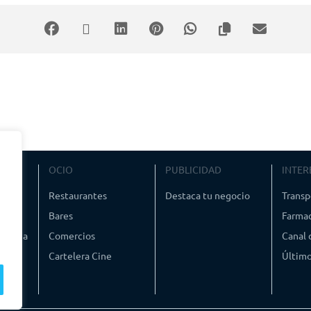
VIAJE
OCIO
PUBLICIDAD
INTER
ismo
Restaurantes
Destaca tu negocio
Transp
Bares
Farmac
timedia
Comercios
Canal
Cartelera Cine
Último