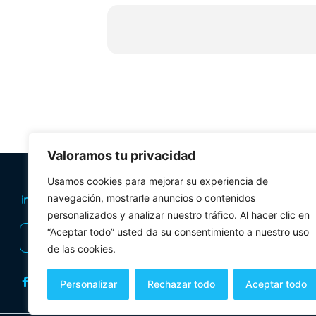
Valoramos tu privacidad
PLANIFICA TU 
Usamos cookies para mejorar su experiencia de
navegación, mostrarle anuncios o contenidos
Oficinas de tur
personalizados y analizar nuestro tráfico. Al hacer clic en
Visitas Guiadas
“Aceptar todo” usted da su consentimiento a nuestro uso
INSCRIBIRSE AL BOLETÍN
Folletos y mul
de las cookies.
Personalizar
Rechazar todo
Aceptar todo