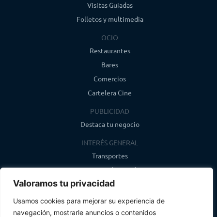
Visitas Guiadas
Folletos y multimedia
OCIO
Restaurantes
Bares
Comercios
Cartelera Cine
PUBLICIDAD
Destaca tu negocio
INTERÉS GENERAL
Transportes
Farmacias de guardia
Valoramos tu privacidad
Canal de WhatsApp
Último boletín
Usamos cookies para mejorar su experiencia de
navegación, mostrarle anuncios o contenidos