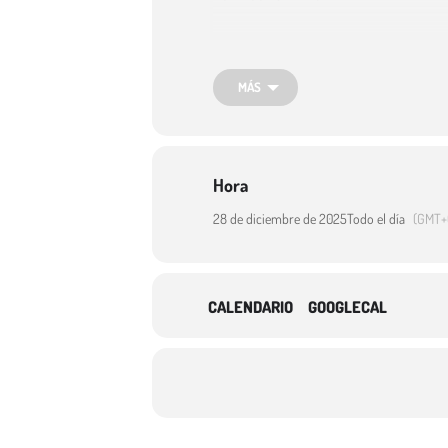
CAMINATA: 11:30 HORAS
MÁS
CARRERA: 12:30 HORAS
ESTE AÑO, DE ARCONES A PRÁDENA
Hora
28 de diciembre de 2025
Todo el día
(GMT+
RECOGIDA DE DORSALES ( A PARTIR DE 11:
AVITUALLAMIENTO EN LA LLEGADA: PLAZ
CALENDARIO
GOOGLECAL