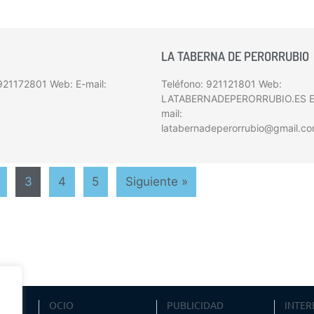
LA TABERNA DE PERORRUBIO
 921172801 Web: E-mail:
Teléfono: 921121801 Web:
LATABERNADEPERORRUBIO.ES E
mail:
latabernadeperorrubio@gmail.c
3
4
5
Siguiente »
VIAJE
OCIO
PUBLICIDAD
INTER