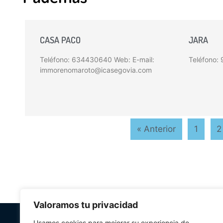
CASA PACO
JARA
Teléfono: 634430640 Web: E-mail:
Teléfono:
immorenomaroto@icasegovia.com
« Anterior
1
2
Valoramos tu privacidad
PLANIFICA TU 
Usamos cookies para mejorar su experiencia de