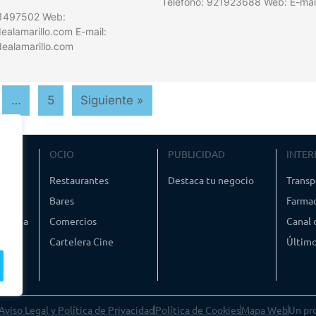
Teléfono: 921923688 Web: E-mai
21497502 Web:
alamarillo.com E-mail:
ealamarillo.com
…
5
Siguiente »
VIAJE
OCIO
PUBLICIDAD
INTER
ismo
Restaurantes
Destaca tu negocio
Transp
Bares
Farmac
timedia
Comercios
Canal
Cartelera Cine
Último
Aviso Legal y Política de Privacidad
Política de Cookies
Mapa Web
Un pr