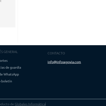
l:
ÉS GENERAL
CONTACTO
ortes
info@infosegovia.com
ias de guardia
 de WhatsApp
 boletín
oducto de
Globales Informática