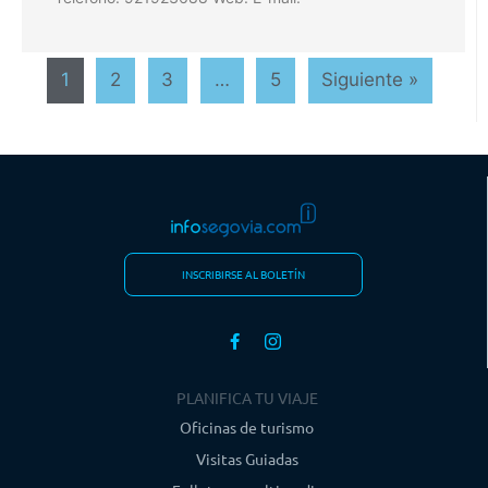
1
2
3
…
5
Siguiente »
INSCRIBIRSE AL BOLETÍN
PLANIFICA TU VIAJE
Oficinas de turismo
Visitas Guiadas