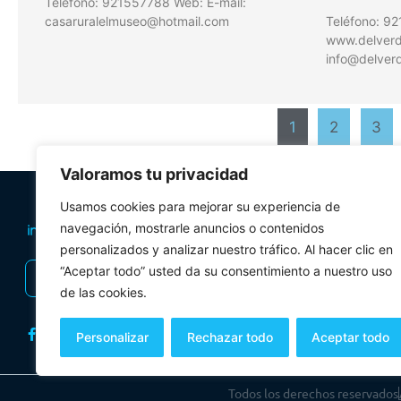
Teléfono: 921557788 Web: E-mail:
casaruralelmuseo@hotmail.com
Teléfono: 9
www.delverde
info@delverd
1
2
3
Valoramos tu privacidad
PLANIFICA TU 
Usamos cookies para mejorar su experiencia de
Oficinas de tur
navegación, mostrarle anuncios o contenidos
personalizados y analizar nuestro tráfico. Al hacer clic en
Visitas Guiadas
“Aceptar todo” usted da su consentimiento a nuestro uso
INSCRIBIRSE AL BOLETÍN
Folletos y mul
de las cookies.
Personalizar
Rechazar todo
Aceptar todo
Todos los derechos reservados