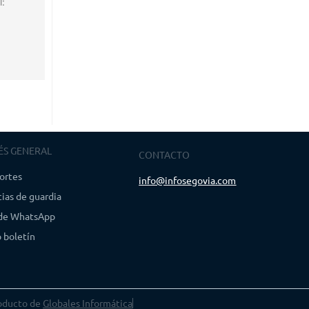
l:
ÉS GENERAL
CONTACTO
ortes
info@infosegovia.com
ias de guardia
 de WhatsApp
 boletín
oducto de
Globales Informática