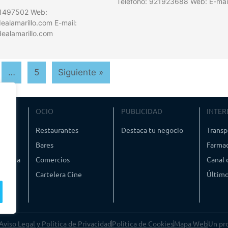
Teléfono: 921923688 Web: E-mai
21497502 Web:
alamarillo.com E-mail:
ealamarillo.com
…
5
Siguiente »
VIAJE
OCIO
PUBLICIDAD
INTER
ismo
Restaurantes
Destaca tu negocio
Transp
Bares
Farmac
timedia
Comercios
Canal
Cartelera Cine
Último
Aviso Legal y Política de Privacidad
Política de Cookies
Mapa Web
Un pr