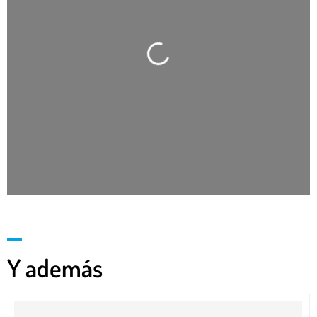
Cargando…
Y además