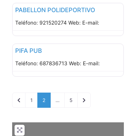
PABELLON POLIDEPORTIVO
Teléfono: 921520274 Web: E-mail:
Favor
Bares
PIFA PUB
Teléfono: 687836713 Web: E-mail:
Entradas recientes
Entradas anteriores
1
2
…
5