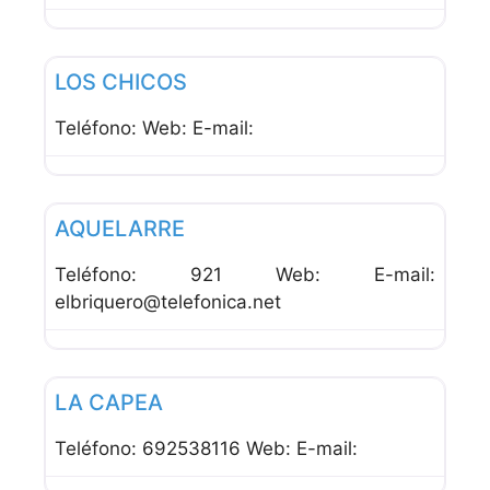
Favor
Bares
LOS CHICOS
Teléfono: Web: E-mail:
Favor
Bares
AQUELARRE
Teléfono: 921 Web: E-mail:
elbriquero@telefonica.net
Favor
Bares
LA CAPEA
Teléfono: 692538116 Web: E-mail: