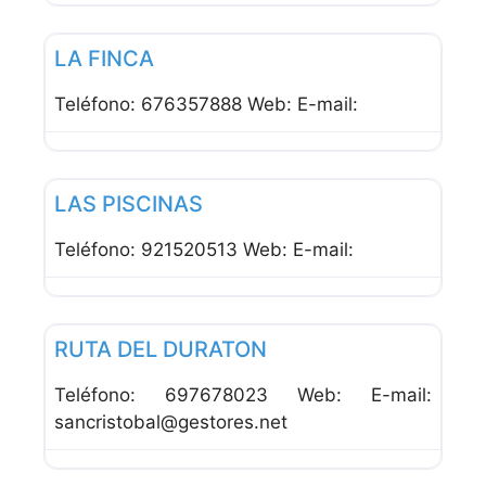
Favor
Bares
LA FINCA
Teléfono: 676357888 Web: E-mail:
Favor
Bares
LAS PISCINAS
Teléfono: 921520513 Web: E-mail:
Favor
Bares
RUTA DEL DURATON
Teléfono: 697678023 Web: E-mail:
sancristobal@gestores.net
Favor
Bares