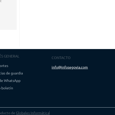
l:
ÉS GENERAL
CONTACTO
ortes
info@infosegovia.com
ias de guardia
 de WhatsApp
 boletín
oducto de
Globales Informática