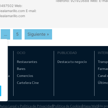
Teléfono: 921923688 Web: E-mai
21497502 Web:
alamarillo.com E-mail:
ealamarillo.com
…
5
Siguiente »
VIAJE
OCIO
PUBLICIDAD
INTER
ismo
Restaurantes
Destaca tu negocio
Transp
Bares
Farmac
timedia
Comercios
Canal
Cartelera Cine
Último
Aviso Legal y Política de Privacidad
Política de Cookies
Mapa Web
Un pr