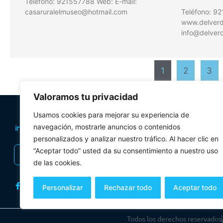
Teléfono: 921557788 Web: E-mail:
casaruralelmuseo@hotmail.com
Teléfono: 9
www.delverde
info@delverd
1
2
3
Valoramos tu privacidad
PLANIFICA TU 
Usamos cookies para mejorar su experiencia de
Oficinas de tur
navegación, mostrarle anuncios o contenidos
personalizados y analizar nuestro tráfico. Al hacer clic en
Visitas Guiadas
“Aceptar todo” usted da su consentimiento a nuestro uso
INSCRIBIRSE AL BOLETÍN
Folletos y mul
de las cookies.
Personalizar
Rechazar todo
Aceptar todo
Todos los derechos reservados