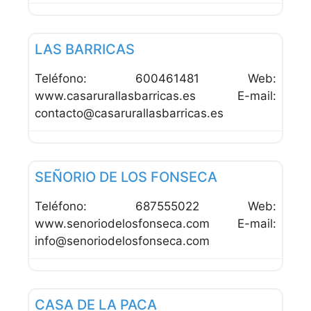
Favor
Alojamiento Rural
LAS BARRICAS
Teléfono: 600461481 Web:
www.casarurallasbarricas.es E-mail:
contacto@casarurallasbarricas.es
Favor
Alojamiento Rural
SEÑORIO DE LOS FONSECA
Teléfono: 687555022 Web:
www.senoriodelosfonseca.com E-mail:
info@senoriodelosfonseca.com
Favor
Alojamiento Rural
CASA DE LA PACA