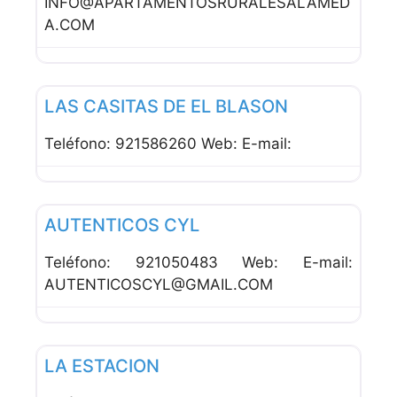
INFO@APARTAMENTOSRURALESALAMED
A.COM
Favor
Apartamentos
LAS CASITAS DE EL BLASON
Teléfono: 921586260 Web: E-mail:
Favor
Cafeterías
AUTENTICOS CYL
Teléfono: 921050483 Web: E-mail:
AUTENTICOSCYL@GMAIL.COM
Favor
Hoteles
LA ESTACION