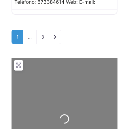
Teléfono: 673384614 Web: E-mail:
Entradas anteriores
1
…
3
Cargando…