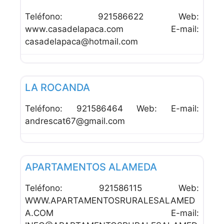
Teléfono: 921586622 Web:
www.casadelapaca.com E-mail:
casadelapaca@hotmail.com
Favor
Apartamentos
LA ROCANDA
Teléfono: 921586464 Web: E-mail:
andrescat67@gmail.com
Favor
Apartamentos
APARTAMENTOS ALAMEDA
Teléfono: 921586115 Web:
WWW.APARTAMENTOSRURALESALAMED
A.COM E-mail: