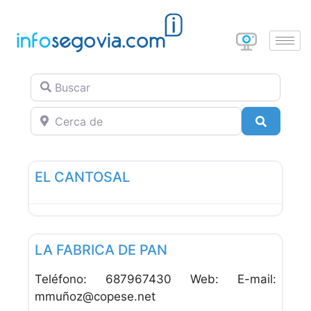
Buscar
Cerca de
Buscar
Favor
Campings
EL CANTOSAL
Favor
Albergues
LA FABRICA DE PAN
Teléfono: 687967430 Web: E-mail:
mmuñoz@copese.net