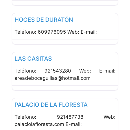
Favor
Hoteles
HOCES DE DURATÓN
Teléfono: 609976095 Web: E-mail:
Favor
Hoteles
LAS CASITAS
Teléfono: 921543280 Web: E-mail:
areadeboceguillas@hotmail.com
Favor
Hoteles
PALACIO DE LA FLORESTA
Teléfono: 921487738 Web:
palaciolafloresta.com E-mail: