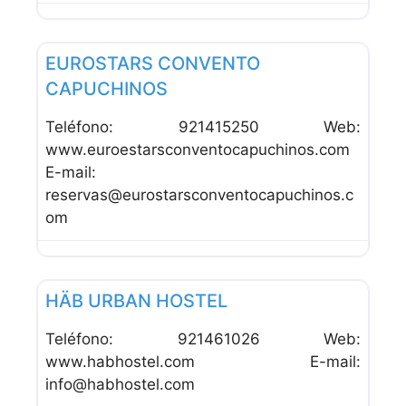
Favor
Hoteles
EUROSTARS CONVENTO
CAPUCHINOS
Teléfono: 921415250 Web:
www.euroestarsconventocapuchinos.com
E-mail:
reservas@eurostarsconventocapuchinos.c
om
Favor
Hoteles
HÄB URBAN HOSTEL
Teléfono: 921461026 Web:
www.habhostel.com E-mail:
info@habhostel.com