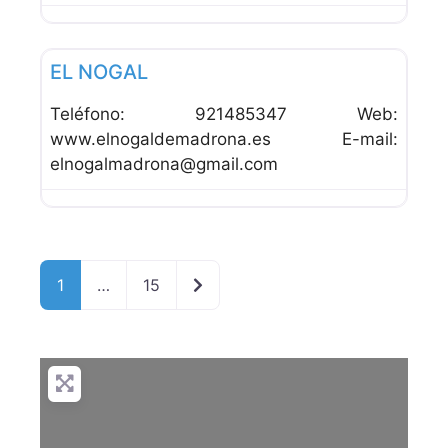
Favor
Hoteles
EL NOGAL
Teléfono: 921485347 Web:
www.elnogaldemadrona.es E-mail:
elnogalmadrona@gmail.com
Entradas anteriores
1
…
15