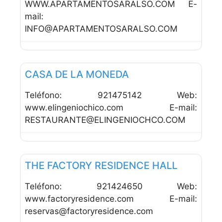
WWW.APARTAMENTOSARALSO.COM E-
mail:
INFO@APARTAMENTOSARALSO.COM
Favor
Hoteles
CASA DE LA MONEDA
Teléfono: 921475142 Web:
www.elingeniochico.com E-mail:
RESTAURANTE@ELINGENIOCHCO.COM
Favor
Hoteles
THE FACTORY RESIDENCE HALL
Teléfono: 921424650 Web:
www.factoryresidence.com E-mail:
reservas@factoryresidence.com