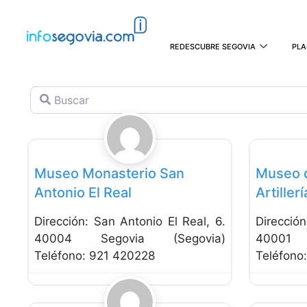
REDESCUBRE SEGOVIA
PLA
Buscar
Favorito
Museos
Museos
Museo Monasterio San
Museo d
Antonio El Real
Artillerí
Dirección: San Antonio El Real, 6.
Direcció
40004 Segovia (Segovia)
40001 
Teléfono: 921 420228
Teléfono
Favorito
Museos
Museos