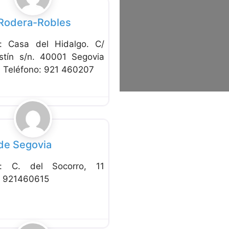
Rodera-Robles
n: Casa del Hidalgo. C/
tín s/n. 40001 Segovia
) Teléfono: 921 460207
Favorito
de Segovia
ón: C. del Socorro, 11
o: 921460615