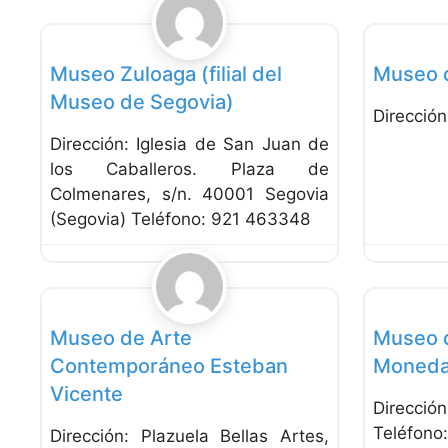
Favorito
Museos
Museo Zuloaga (filial del
Museo d
Museo de Segovia)
Direcció
Dirección: Iglesia de San Juan de
los Caballeros. Plaza de
Colmenares, s/n. 40001 Segovia
(Segovia) Teléfono: 921 463348
Favorito
Museos
Museos
Museo de Arte
Museo d
Contemporáneo Esteban
Moned
Vicente
Direcc
Teléfono
Dirección: Plazuela Bellas Artes,