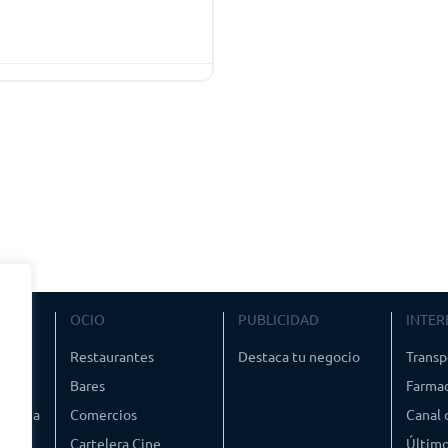
VIAJE
OCIO
PUBLICIDAD
INTER
ismo
Restaurantes
Destaca tu negocio
Transp
Bares
Farmac
timedia
Comercios
Canal
Cartelera Cine
Último