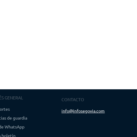
ÉS GENERAL
CONTACTO
ortes
info@infosegovia.com
ias de guardia
 de WhatsApp
 boletín