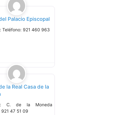
Favorito
el Palacio Episcopal
n: Teléfono: 921 460 963
Favorito
e la Real Casa de la
a
ión: C. de la Moneda
: 921 47 51 09