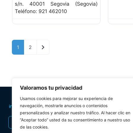
s/n. 40001 Segovia (Segovia)
Teléfono: 921 462010
Entradas anteriores
1
2
Valoramos tu privacidad
PLANIFICA TU 
Usamos cookies para mejorar su experiencia de
navegación, mostrarle anuncios o contenidos
Oficinas de tur
personalizados y analizar nuestro tráfico. Al hacer clic en
Visitas Guiadas
“Aceptar todo” usted da su consentimiento a nuestro uso
INSCRIBIRSE AL BOLETÍN
Folletos y mul
de las cookies.