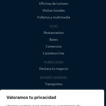
Oficinas de turismo
Visitas Guiadas
Folletos y multimedia
OCIO
Restaurantes
Bares
Comercios
Cartelera Cine
PUBLICIDAD
Destaca tu negocio
INTERÉS GENERAL
Transportes
Farmacias de guardia
Valoramos tu privacidad
Canal de WhatsApp
Último boletín
Usamos cookies para mejorar su experiencia de