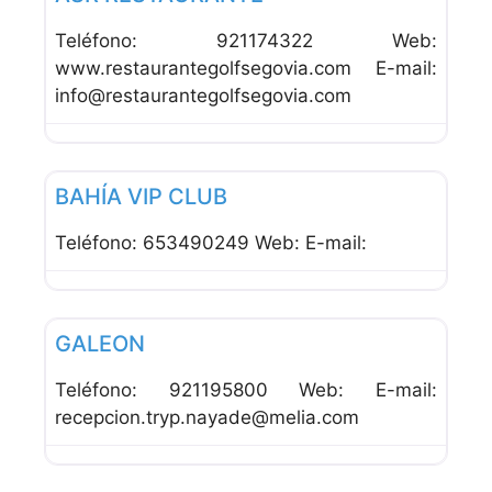
Teléfono: 921174322 Web:
www.restaurantegolfsegovia.com E-mail:
info@restaurantegolfsegovia.com
Favor
Restaurantes
BAHÍA VIP CLUB
Teléfono: 653490249 Web: E-mail:
Favor
Restaurantes
GALEON
Teléfono: 921195800 Web: E-mail:
recepcion.tryp.nayade@melia.com
Favor
Bares