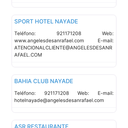
Favor
Hoteles
SPORT HOTEL NAYADE
Teléfono: 921171208 Web:
www.angelesdesanrafael.com E-mail:
ATENCIONALCLIENTE@ANGELESDESANR
AFAEL.COM
Favor
Restaurantes
BAHIA CLUB NAYADE
Teléfono: 921171208 Web: E-mail:
hotelnayade@angelesdesanrafael.com
Favor
Restaurantes
ASR RESTAURANTE