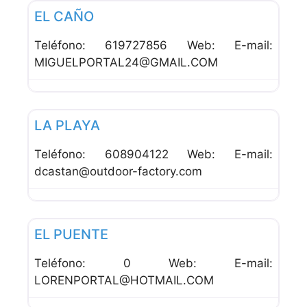
EL CAÑO
Teléfono: 619727856 Web: E-mail:
MIGUELPORTAL24@GMAIL.COM
Favor
Bares
LA PLAYA
Teléfono: 608904122 Web: E-mail:
dcastan@outdoor-factory.com
Favor
Bares
EL PUENTE
Teléfono: 0 Web: E-mail:
LORENPORTAL@HOTMAIL.COM