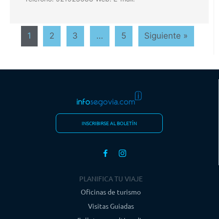
1
2
3
…
5
Siguiente »
INSCRIBIRSE AL BOLETÍN
PLANIFICA TU VIAJE
Oficinas de turismo
Visitas Guiadas