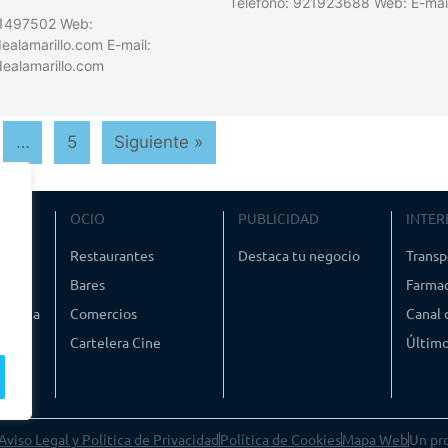
Teléfono: 921923688 Web: E-mai
21497502 Web:
alamarillo.com E-mail:
ealamarillo.com
…
5
Siguiente »
VIAJE
OCIO
PUBLICIDAD
INTER
ismo
Restaurantes
Destaca tu negocio
Transp
Bares
Farmac
timedia
Comercios
Canal
Cartelera Cine
Último
Aviso Legal y Política de Privacidad
Política de Cookies
Mapa Web
Un pr