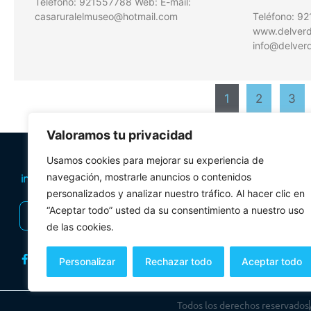
Teléfono: 921557788 Web: E-mail:
casaruralelmuseo@hotmail.com
Teléfono: 9
www.delverde
info@delverd
1
2
3
Valoramos tu privacidad
PLANIFICA TU 
Usamos cookies para mejorar su experiencia de
Oficinas de tur
navegación, mostrarle anuncios o contenidos
personalizados y analizar nuestro tráfico. Al hacer clic en
Visitas Guiadas
“Aceptar todo” usted da su consentimiento a nuestro uso
INSCRIBIRSE AL BOLETÍN
Folletos y mul
de las cookies.
Personalizar
Rechazar todo
Aceptar todo
Todos los derechos reservados