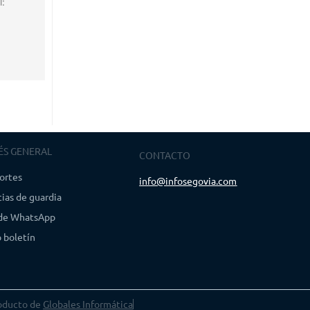
l:
ÉS GENERAL
CONTACTO
ortes
info@infosegovia.com
ias de guardia
 de WhatsApp
 boletín
oducto de
Globales Informática