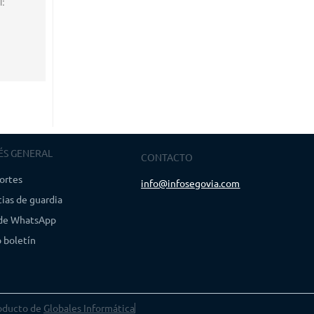
l:
ÉS GENERAL
CONTACTO
ortes
info@infosegovia.com
ias de guardia
 de WhatsApp
 boletín
oducto de
Globales Informática