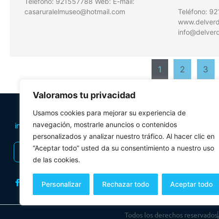
Teléfono: 921557788 Web: E-mail:
casaruralelmuseo@hotmail.com
Teléfono: 9
www.delverde
info@delverd
1
2
3
Valoramos tu privacidad
PLANIFICA TU 
Usamos cookies para mejorar su experiencia de
Oficinas de tur
navegación, mostrarle anuncios o contenidos
personalizados y analizar nuestro tráfico. Al hacer clic en
Visitas Guiadas
“Aceptar todo” usted da su consentimiento a nuestro uso
INSCRIBIRSE AL BOLETÍN
Folletos y mul
de las cookies.
Personalizar
Rechazar todo
Aceptar todo
Todos los derechos reservados