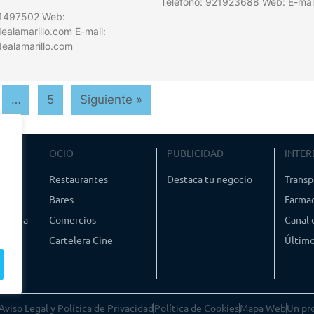
Teléfono: 921923688 Web: E-mai
21497502 Web:
alamarillo.com E-mail:
ealamarillo.com
…
5
Siguiente »
VIAJE
OCIO
PUBLICIDAD
INTER
ismo
Restaurantes
Destaca tu negocio
Transp
Bares
Farmac
timedia
Comercios
Canal
Cartelera Cine
Último
Aviso Legal y Política de Privacidad
Política de Cookies
Mapa Web
Un pr