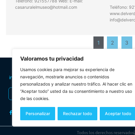
Teléfono: 921557788 Web: E-mail:
casaruralelmuseo@hotmail.com
Teléfono: 9
www.delverde
info@delverd
1
2
3
Valoramos tu privacidad
PLANIFICA TU 
Usamos cookies para mejorar su experiencia de
Oficinas de tur
navegación, mostrarle anuncios o contenidos
personalizados y analizar nuestro tráfico. Al hacer clic en
Visitas Guiadas
“Aceptar todo” usted da su consentimiento a nuestro uso
INSCRIBIRSE AL BOLETÍN
Folletos y mul
de las cookies.
Personalizar
Rechazar todo
Aceptar todo
Todos los derechos reservados