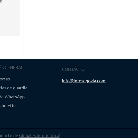
l:
ÉS GENERAL
CONTACTO
ortes
info@infosegovia.com
ias de guardia
 de WhatsApp
 boletín
oducto de
Globales Informática