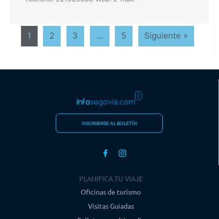
1
2
3
…
5
Siguiente »
INSCRIBIRSE AL BOLETÍN
PLANIFICA TU VIAJE
Oficinas de turismo
Visitas Guiadas