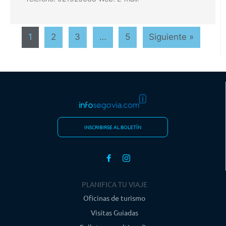
1
2
3
…
5
Siguiente »
INSCRIBIRSE AL BOLETÍN
PLANIFICA TU VIAJE
Oficinas de turismo
Visitas Guiadas