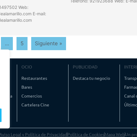
Teléfono: 921923688 Web: E-mai
21497502 Web:
alamarillo.com E-mail:
ealamarillo.com
…
5
Siguiente »
VIAJE
OCIO
PUBLICIDAD
INTER
ismo
Restaurantes
Destaca tu negocio
Transp
Bares
Farmac
timedia
Comercios
Canal
Cartelera Cine
Último
Aviso Legal y Política de Privacidad
Política de Cookies
Mapa Web
Un pr