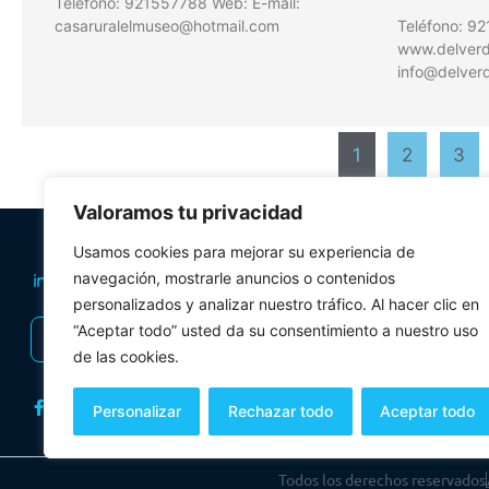
Teléfono: 921557788 Web: E-mail:
casaruralelmuseo@hotmail.com
Teléfono: 9
www.delverde
info@delverd
1
2
3
Valoramos tu privacidad
PLANIFICA TU 
Usamos cookies para mejorar su experiencia de
Oficinas de tur
navegación, mostrarle anuncios o contenidos
personalizados y analizar nuestro tráfico. Al hacer clic en
Visitas Guiadas
“Aceptar todo” usted da su consentimiento a nuestro uso
INSCRIBIRSE AL BOLETÍN
Folletos y mul
de las cookies.
Personalizar
Rechazar todo
Aceptar todo
Todos los derechos reservados