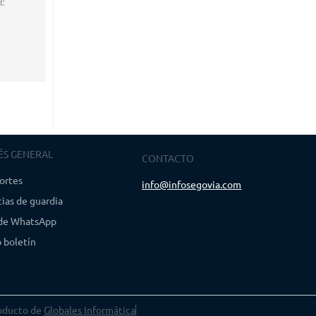
l:
ÉS GENERAL
CONTACTO
ortes
info@infosegovia.com
ias de guardia
 de WhatsApp
 boletín
oducto de
Globales Informática