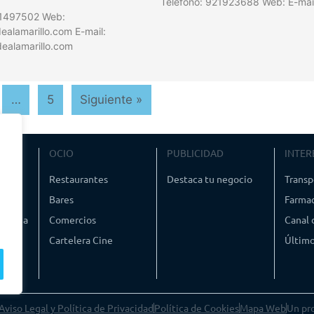
Teléfono: 921923688 Web: E-mai
21497502 Web:
alamarillo.com E-mail:
ealamarillo.com
…
5
Siguiente »
VIAJE
OCIO
PUBLICIDAD
INTER
ismo
Restaurantes
Destaca tu negocio
Transp
Bares
Farmac
timedia
Comercios
Canal
Cartelera Cine
Último
Aviso Legal y Política de Privacidad
Política de Cookies
Mapa Web
Un pr