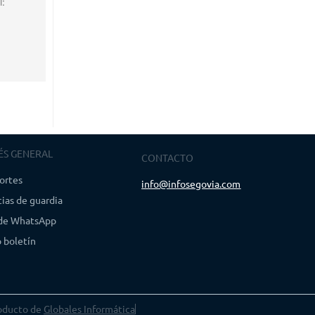
l:
ÉS GENERAL
CONTACTO
ortes
info@infosegovia.com
ias de guardia
 de WhatsApp
 boletín
oducto de
Globales Informática