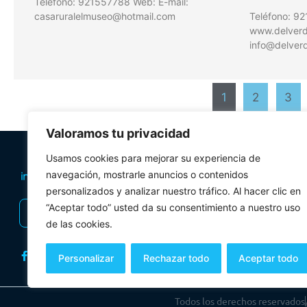
Teléfono: 921557788 Web: E-mail:
casaruralelmuseo@hotmail.com
Teléfono: 9
www.delverde
info@delverd
1
2
3
Valoramos tu privacidad
PLANIFICA TU 
Usamos cookies para mejorar su experiencia de
Oficinas de tur
navegación, mostrarle anuncios o contenidos
personalizados y analizar nuestro tráfico. Al hacer clic en
Visitas Guiadas
“Aceptar todo” usted da su consentimiento a nuestro uso
INSCRIBIRSE AL BOLETÍN
Folletos y mul
de las cookies.
Personalizar
Rechazar todo
Aceptar todo
Todos los derechos reservados