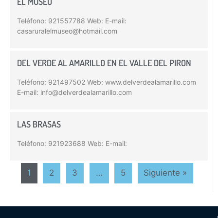
EL MUSEO
Teléfono: 921557788 Web: E-mail:
casaruralelmuseo@hotmail.com
DEL VERDE AL AMARILLO EN EL VALLE DEL PIRON
Teléfono: 921497502 Web: www.delverdealamarillo.com
E-mail: info@delverdealamarillo.com
LAS BRASAS
Teléfono: 921923688 Web: E-mail:
1
2
3
…
5
Siguiente »