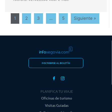
1
2
3
…
5
Siguiente »
INSCRIBIRSE AL BOLETÍN
PLANIFICA TU VIAJE
Oficinas de turismo
Visitas Guiadas