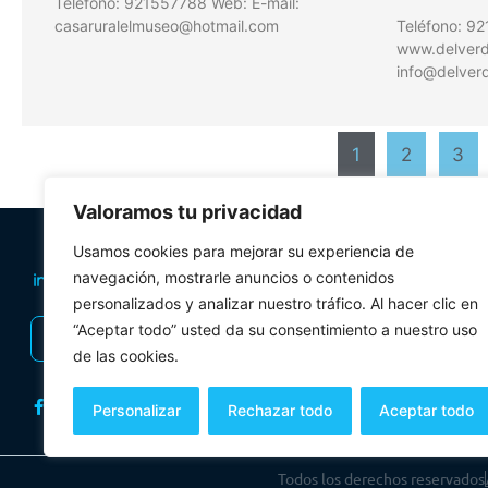
Teléfono: 921557788 Web: E-mail:
casaruralelmuseo@hotmail.com
Teléfono: 9
www.delverde
info@delverd
1
2
3
Valoramos tu privacidad
PLANIFICA TU 
Usamos cookies para mejorar su experiencia de
Oficinas de tur
navegación, mostrarle anuncios o contenidos
personalizados y analizar nuestro tráfico. Al hacer clic en
Visitas Guiadas
“Aceptar todo” usted da su consentimiento a nuestro uso
INSCRIBIRSE AL BOLETÍN
Folletos y mul
de las cookies.
Personalizar
Rechazar todo
Aceptar todo
Todos los derechos reservados