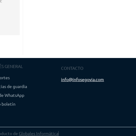
l:
ÉS GENERAL
CONTACTO
ortes
info@infosegovia.com
ias de guardia
 de WhatsApp
 boletín
oducto de
Globales Informática