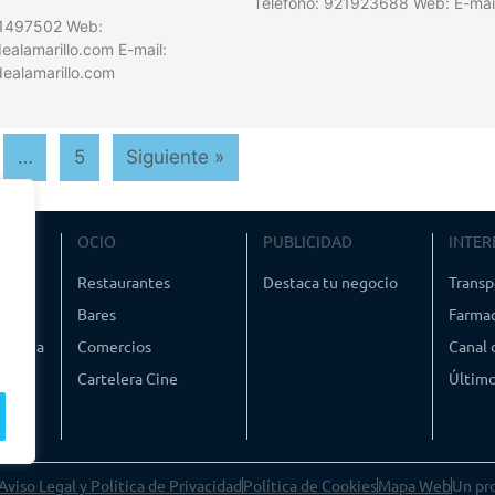
Teléfono: 921923688 Web: E-mai
21497502 Web:
alamarillo.com E-mail:
ealamarillo.com
…
5
Siguiente »
VIAJE
OCIO
PUBLICIDAD
INTER
ismo
Restaurantes
Destaca tu negocio
Transp
Bares
Farmac
timedia
Comercios
Canal
Cartelera Cine
Último
Aviso Legal y Política de Privacidad
Política de Cookies
Mapa Web
Un pr