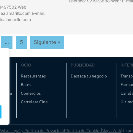
Teléfono: 921923688 Web: E-mai
21497502 Web:
alamarillo.com E-mail:
ealamarillo.com
…
5
Siguiente »
VIAJE
OCIO
PUBLICIDAD
INTER
ismo
Restaurantes
Destaca tu negocio
Transp
Bares
Farmac
timedia
Comercios
Canal
Cartelera Cine
Último
Aviso Legal y Política de Privacidad
Política de Cookies
Mapa Web
Un pr