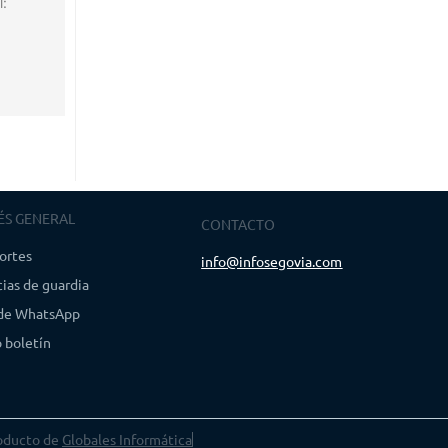
l:
ÉS GENERAL
CONTACTO
ortes
info@infosegovia.com
ias de guardia
 de WhatsApp
 boletín
oducto de
Globales Informática