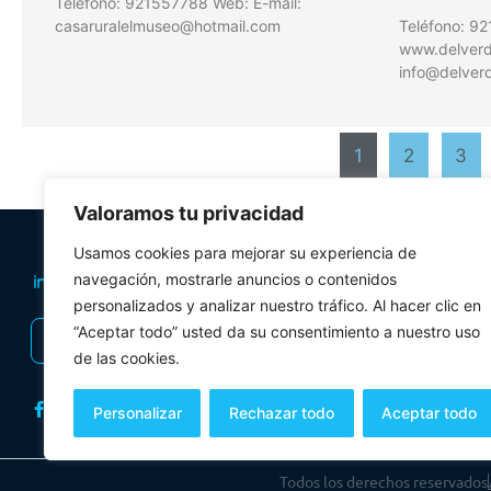
Teléfono: 921557788 Web: E-mail:
casaruralelmuseo@hotmail.com
Teléfono: 9
www.delverde
info@delverd
1
2
3
Valoramos tu privacidad
PLANIFICA TU 
Usamos cookies para mejorar su experiencia de
Oficinas de tur
navegación, mostrarle anuncios o contenidos
personalizados y analizar nuestro tráfico. Al hacer clic en
Visitas Guiadas
“Aceptar todo” usted da su consentimiento a nuestro uso
INSCRIBIRSE AL BOLETÍN
Folletos y mul
de las cookies.
Personalizar
Rechazar todo
Aceptar todo
Todos los derechos reservados