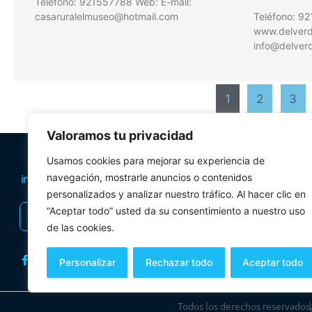
Teléfono: 921557788 Web: E-mail:
casaruralelmuseo@hotmail.com
Teléfono: 9
www.delverde
info@delverd
1
2
3
Valoramos tu privacidad
PLANIFICA TU 
Usamos cookies para mejorar su experiencia de
Oficinas de tur
navegación, mostrarle anuncios o contenidos
personalizados y analizar nuestro tráfico. Al hacer clic en
Visitas Guiadas
“Aceptar todo” usted da su consentimiento a nuestro uso
INSCRIBIRSE AL BOLETÍN
Folletos y mul
de las cookies.
Personalizar
Rechazar todo
Aceptar todo
Todos los derechos reservados