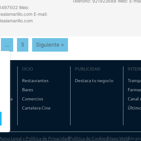
Teléfono: 921923688 Web: E-mai
21497502 Web:
alamarillo.com E-mail:
ealamarillo.com
…
5
Siguiente »
VIAJE
OCIO
PUBLICIDAD
INTER
ismo
Restaurantes
Destaca tu negocio
Transp
Bares
Farmac
timedia
Comercios
Canal
Cartelera Cine
Último
Aviso Legal y Política de Privacidad
Política de Cookies
Mapa Web
Un pr