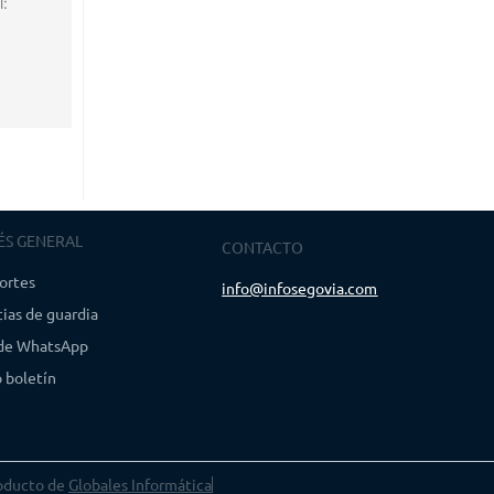
l:
ÉS GENERAL
CONTACTO
ortes
info@infosegovia.com
ias de guardia
 de WhatsApp
 boletín
oducto de
Globales Informática