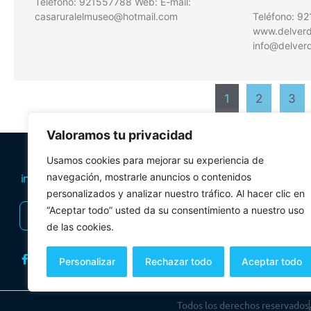
Teléfono: 921557788 Web: E-mail:
casaruralelmuseo@hotmail.com
Teléfono: 9
www.delverde
info@delverd
1
2
3
Valoramos tu privacidad
PLANIFICA TU 
Usamos cookies para mejorar su experiencia de
Oficinas de tur
navegación, mostrarle anuncios o contenidos
personalizados y analizar nuestro tráfico. Al hacer clic en
Visitas Guiadas
“Aceptar todo” usted da su consentimiento a nuestro uso
INSCRIBIRSE AL BOLETÍN
Folletos y mul
de las cookies.
Personalizar
Rechazar todo
Aceptar todo
Todos los derechos reservados