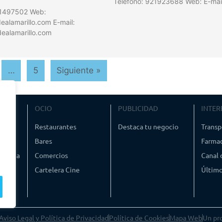
Teléfono: 921923688 Web: E-mai
21497502 Web:
alamarillo.com E-mail:
ealamarillo.com
…
5
Siguiente »
VIAJE
OCIO
PUBLICIDAD
INTER
ismo
Restaurantes
Destaca tu negocio
Transp
Bares
Farmac
timedia
Comercios
Canal
Cartelera Cine
Último
Aviso Legal y Política de Privacidad
Política de Cookies
Mapa Web
Un pr