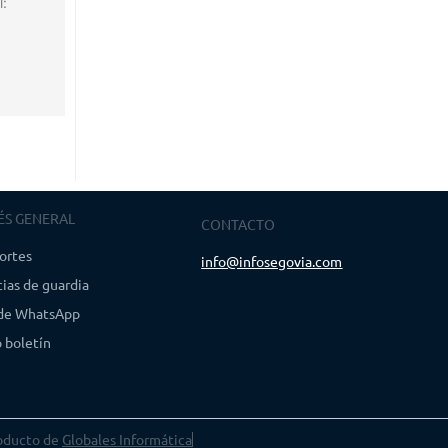
l:
ÉS GENERAL
CONTACTO
ortes
info@infosegovia.com
ias de guardia
 de WhatsApp
 boletín
oducto de
Globales Informática