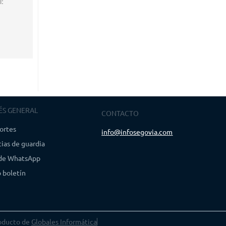
l:
ÉS GENERAL
CONTACTO
ortes
info@infosegovia.com
ias de guardia
 de WhatsApp
 boletín
oducto de
Globales Informática