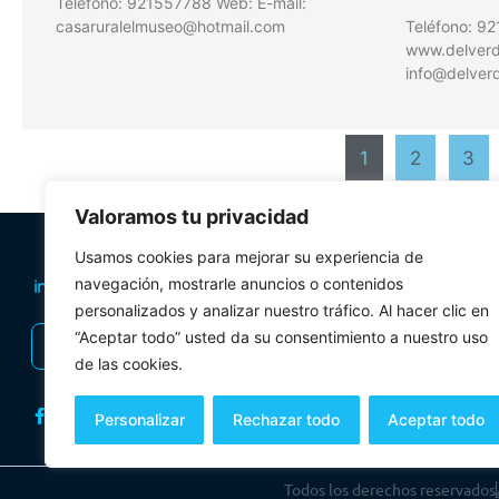
Teléfono: 921557788 Web: E-mail:
casaruralelmuseo@hotmail.com
Teléfono: 9
www.delverde
info@delverd
1
2
3
Valoramos tu privacidad
PLANIFICA TU 
Usamos cookies para mejorar su experiencia de
Oficinas de tur
navegación, mostrarle anuncios o contenidos
personalizados y analizar nuestro tráfico. Al hacer clic en
Visitas Guiadas
“Aceptar todo” usted da su consentimiento a nuestro uso
INSCRIBIRSE AL BOLETÍN
Folletos y mul
de las cookies.
Personalizar
Rechazar todo
Aceptar todo
Todos los derechos reservados