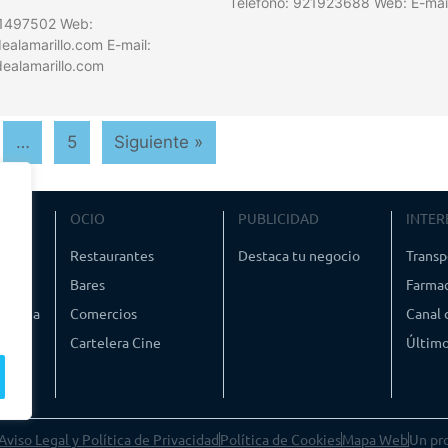
Teléfono: 921923688 Web: E-mai
21497502 Web:
alamarillo.com E-mail:
ealamarillo.com
…
5
Siguiente »
VIAJE
OCIO
PUBLICIDAD
INTER
ismo
Restaurantes
Destaca tu negocio
Transp
Bares
Farmac
timedia
Comercios
Canal
Cartelera Cine
Último
Aviso Legal y Política de Privacidad
Política de Cookies
Mapa Web
Un pr