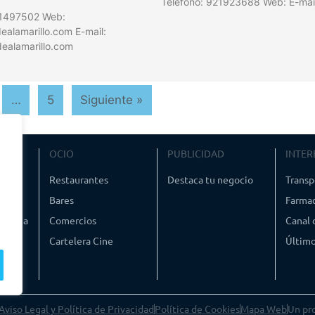
Teléfono: 921923688 Web: E-mai
21497502 Web:
alamarillo.com E-mail:
ealamarillo.com
…
5
Siguiente »
VIAJE
OCIO
PUBLICIDAD
INTER
ismo
Restaurantes
Destaca tu negocio
Transp
Bares
Farmac
timedia
Comercios
Canal
Cartelera Cine
Último
Aviso Legal y Política de Privacidad
Política de Cookies
Mapa Web
Un pr