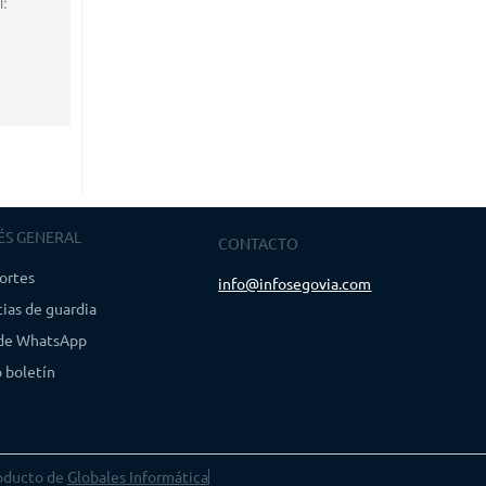
l:
ÉS GENERAL
CONTACTO
ortes
info@infosegovia.com
ias de guardia
 de WhatsApp
 boletín
oducto de
Globales Informática