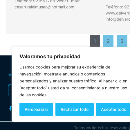
Teléfono: 921557788 Web: E-mail:
casaruralelmuseo@hotmail.com
Teléfono: 9
www.delverde
info@delverd
1
2
3
Valoramos tu privacidad
PLANIFICA TU 
Usamos cookies para mejorar su experiencia de
Oficinas de tur
navegación, mostrarle anuncios o contenidos
personalizados y analizar nuestro tráfico. Al hacer clic en
Visitas Guiadas
“Aceptar todo” usted da su consentimiento a nuestro uso
INSCRIBIRSE AL BOLETÍN
Folletos y mul
de las cookies.
Personalizar
Rechazar todo
Aceptar todo
Todos los derechos reservados